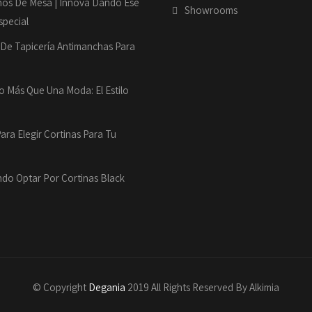
os De Mesa | Innová Dando Ese
Showrooms
pecial
 De Tapicería Antimanchas Para
 Más Que Una Moda: El Estilo
Para Elegir Cortinas Para Tu
do Optar Por Cortinas Black
© Copyright
Degania
2019 All Rights Reserved By Alkimia