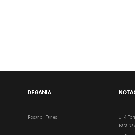
DEGANIA
NOTA
Rosario | Funes
4 For
Para Na