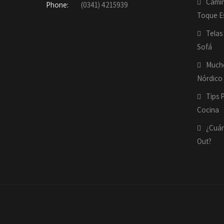
Camin
Phone:
(0341) 4215939
Toque Es
Telas
Sofá
Mucho
Nórdico
Tips 
Cocina
¿Cuán
Out?