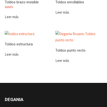
Toldos brazo invisible
Toldos enrollables
Leer más
Valorado
con
Leer más
5.00
de 5
Toldos estructura
Toldos punto recto
Leer más
Leer más
DEGANIA