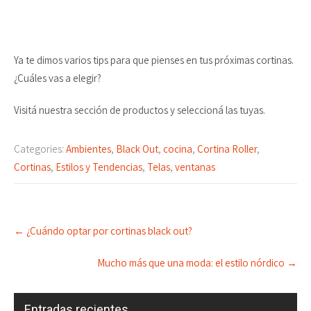
Ya te dimos varios tips para que pienses en tus próximas cortinas.
¿Cuáles vas a elegir?
Visitá nuestra sección de productos y seleccioná las tuyas.
Categories:
Ambientes
,
Black Out
,
cocina
,
Cortina Roller
,
Cortinas
,
Estilos y Tendencias
,
Telas
,
ventanas
Post
←
¿Cuándo optar por cortinas black out?
navigation
Mucho más que una moda: el estilo nórdico
→
Entradas recientes