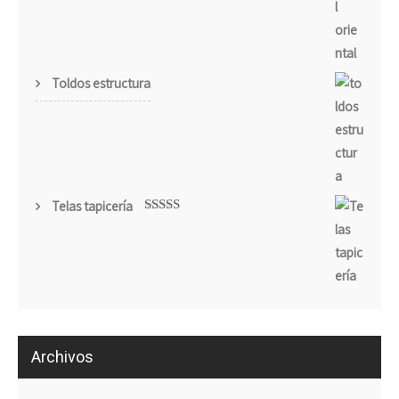
Toldos estructura
Telas tapicería
Valorado
con
5.00
de
5
Archivos