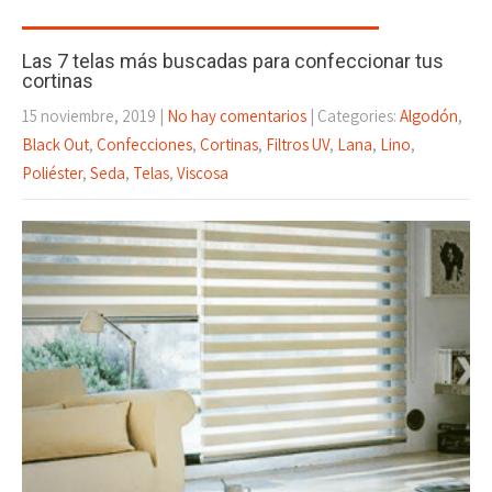
Las 7 telas más buscadas para confeccionar tus
cortinas
15 noviembre, 2019
|
No hay comentarios
| Categories:
Algodón
,
Black Out
,
Confecciones
,
Cortinas
,
Filtros UV
,
Lana
,
Lino
,
Poliéster
,
Seda
,
Telas
,
Viscosa