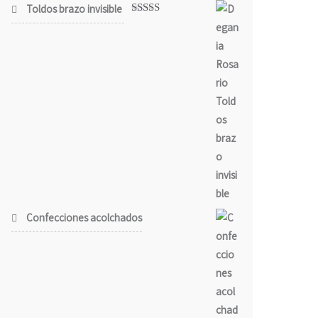
Toldos brazo invisible
Valorado
con
5.00
de
5
Confecciones acolchados