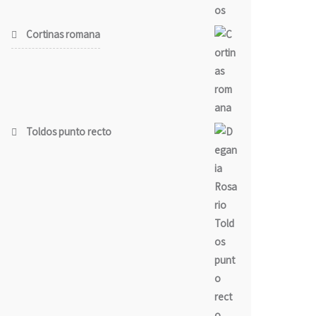
Cortinas romana
Toldos punto recto