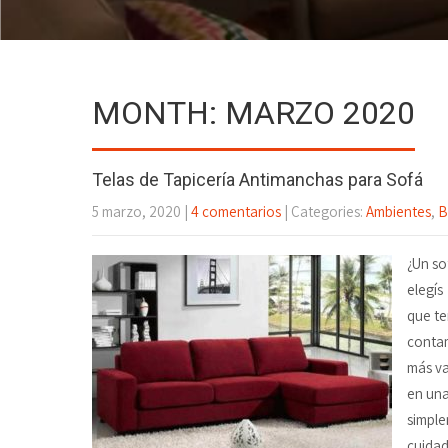
MONTH:
MARZO 2020
Telas de Tapicería Antimanchas para Sofá
5 marzo, 2020
|
4 comentarios
| Categories:
Ambientes
,
B
¿Un so
elegís
que te
contam
más va
en una
simple
cuidad