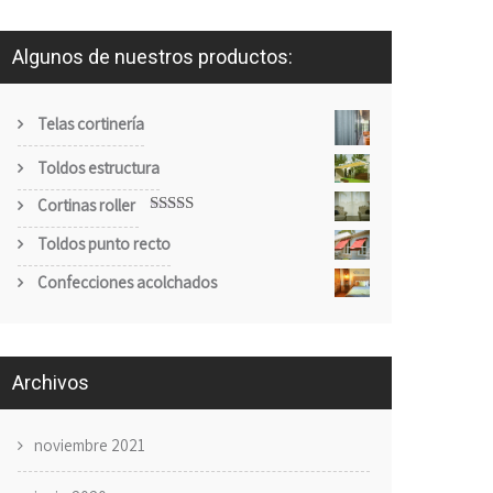
Algunos de nuestros productos:
Telas cortinería
Toldos estructura
Cortinas roller
Valorado
Toldos punto recto
con
4.00
de 5
Confecciones acolchados
Archivos
noviembre 2021