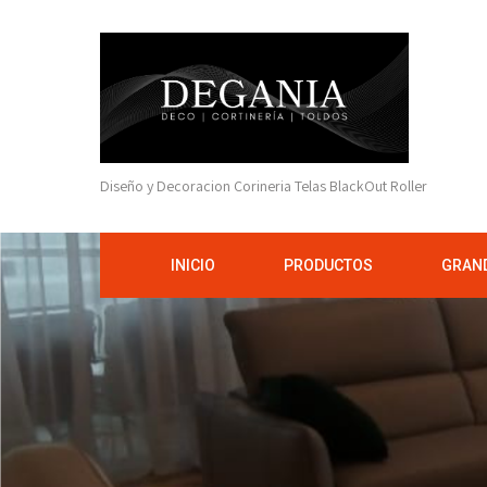
Diseño y Decoracion Corineria Telas BlackOut Roller
INICIO
PRODUCTOS
GRAND