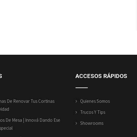
S
ACCESOS
RÁPIDOS
mas De Renovar Tus Cortinas
Quienes Somos
vidad
Trucos Y Tips
os De Mesa | Innová Dando Ese
Showrooms
pecial