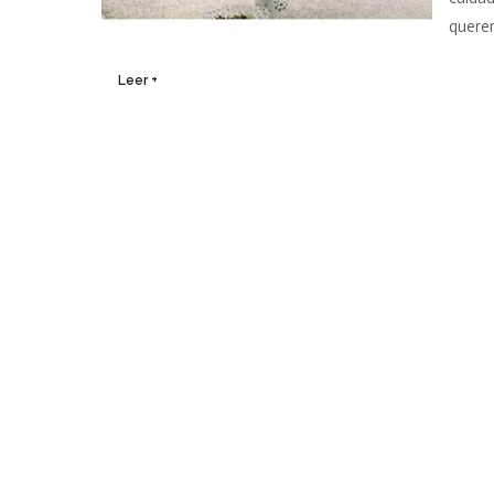
querem
Leer +