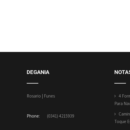
DEGANIA
NOTA
Rosario | Funes
4 For
Para Na
Camin
Phone:
(0341) 4215939
Toque Es