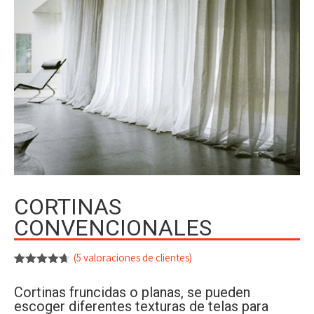
CORTINAS
CONVENCIONALES
(
5
valoraciones de clientes)
Valorado
5
con
4.60
Cortinas fruncidas o planas, se pueden
de 5 en
escoger diferentes texturas de telas para
base a