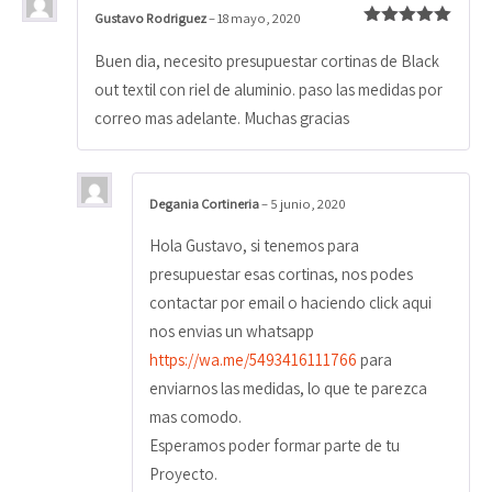
Gustavo Rodriguez
–
18 mayo, 2020
Valorado
con
5
de 5
Buen dia, necesito presupuestar cortinas de Black
out textil con riel de aluminio. paso las medidas por
correo mas adelante. Muchas gracias
Degania Cortineria
–
5 junio, 2020
Hola Gustavo, si tenemos para
presupuestar esas cortinas, nos podes
contactar por email o haciendo click aqui
nos envias un whatsapp
https://wa.me/5493416111766
para
enviarnos las medidas, lo que te parezca
mas comodo.
Esperamos poder formar parte de tu
Proyecto.