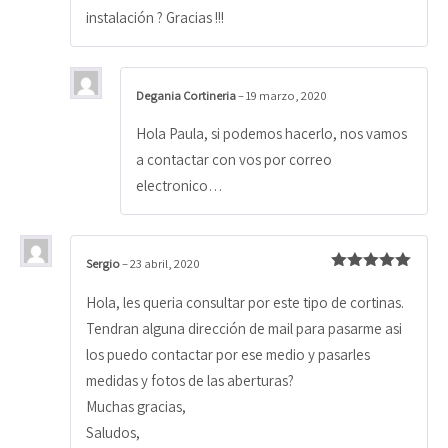
instalación ? Gracias !!!
Degania Cortineria
–
19 marzo, 2020
Hola Paula, si podemos hacerlo, nos vamos
a contactar con vos por correo
electronico…
Sergio
–
23 abril, 2020
Valorado
con
5
de 5
Hola, les queria consultar por este tipo de cortinas.
Tendran alguna dirección de mail para pasarme asi
los puedo contactar por ese medio y pasarles
medidas y fotos de las aberturas?
Muchas gracias,
Saludos,