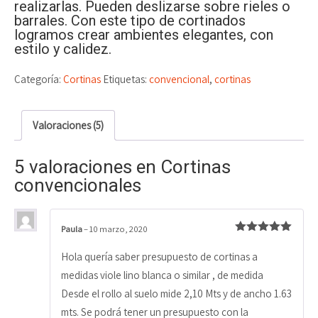
valoracione
realizarlas. Pueden deslizarse sobre rieles o
s de
barrales. Con este tipo de cortinados
clientes
logramos crear ambientes elegantes, con
estilo y calidez.
Categoría:
Cortinas
Etiquetas:
convencional
,
cortinas
Valoraciones (5)
5 valoraciones en
Cortinas
convencionales
Paula
–
10 marzo, 2020
Valorado
con
5
de 5
Hola quería saber presupuesto de cortinas a
medidas viole lino blanca o similar , de medida
Desde el rollo al suelo mide 2,10 Mts y de ancho 1.63
mts. Se podrá tener un presupuesto con la