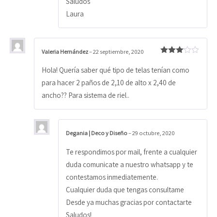
Saludos
Laura
Valeria Hernández
–
22 septiembre, 2020
Valorad
o con
Hola! Quería saber qué tipo de telas tenían como
3
de 5
para hacer 2 paños de 2,10 de alto x 2,40 de
ancho?? Para sistema de riel..
Degania | Deco y Diseño
–
29 octubre, 2020
Te respondimos por mail, frente a cualquier
duda comunicate a nuestro whatsapp y te
contestamos inmediatemente.
Cualquier duda que tengas consultame
Desde ya muchas gracias por contactarte
Saludos!