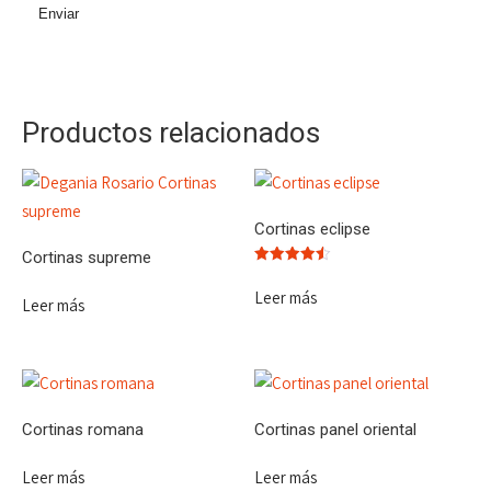
Productos relacionados
Cortinas eclipse
Cortinas supreme
Valorado
con
Leer más
4.50
Leer más
de 5
Cortinas romana
Cortinas panel oriental
Leer más
Leer más