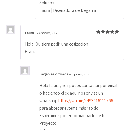
Saludos
Laura | Diseñadora de Degania
Laura
–
24 mayo, 2020
Valorado
con
5
de 5
Hola. Quisiera pedir una cotizacion
Gracias
Degania Cortineria
–
5 junio, 2020
Hola Laura, nos podes contactar por email
o haciendo click aqui nos envias un
whatsapp
https://wa.me/5493416111766
para abordar el tema más rapido.
Esperamos poder formar parte de tu
Proyecto.