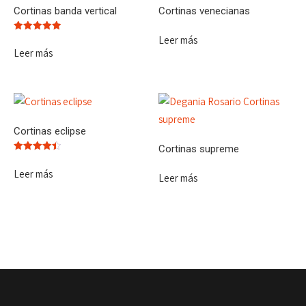
Cortinas banda vertical
Cortinas venecianas
Leer más
Valorado
con
Leer más
5.00
de 5
Cortinas eclipse
Cortinas supreme
Valorado
con
Leer más
4.50
Leer más
de 5