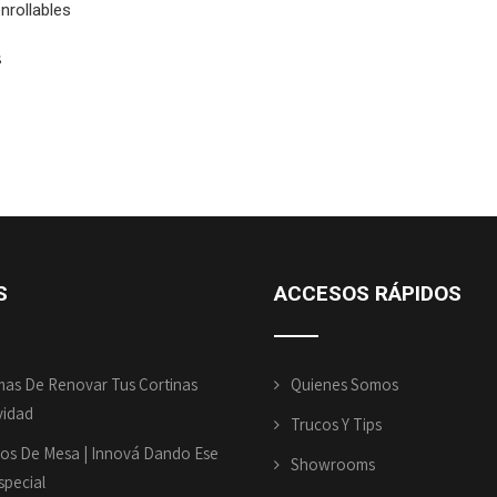
nrollables
s
S
ACCESOS
RÁPIDOS
mas De Renovar Tus Cortinas
Quienes Somos
vidad
Trucos Y Tips
os De Mesa | Innová Dando Ese
Showrooms
pecial