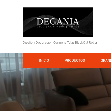
Diseño y Decoracion Corineria Telas BlackOut Roller
INICIO
PRODUCTOS
GRAND