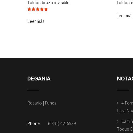
Toldos brazo invisible
Toldos e
Leer má
Valorado
con
Leer más
5.00
de 5
DEGANIA
NOTA
Rosario | Funes
4 For
Para Na
Camin
Phone:
(0341) 4215939
Toque Es