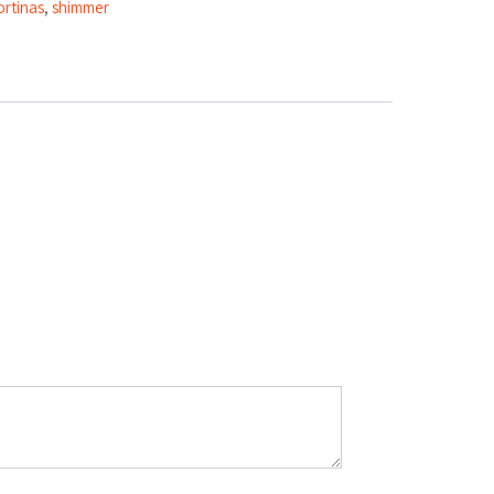
ortinas
,
shimmer