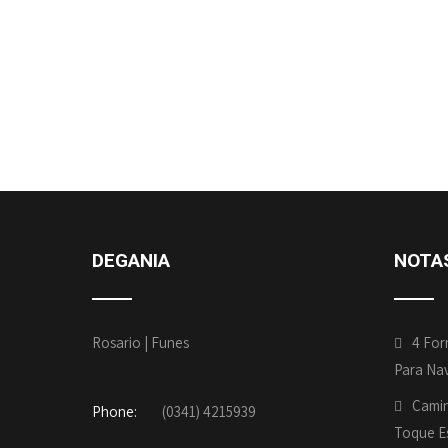
DEGANIA
NOTA
Rosario | Funes
4 For
Para Na
Camin
Phone:
(0341) 4215939
Toque Es