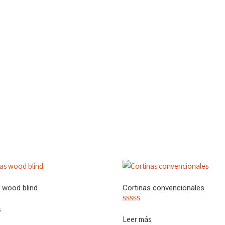
 wood blind
Cortinas convencionales
s
Valorado
con
Leer más
4.60