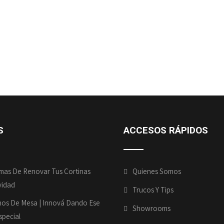
de 5
S
ACCESOS
RÁPIDOS
mas De Renovar Tus Cortinas
Quienes Somos
vidad
Trucos Y Tips
os De Mesa | Innová Dando Ese
Showrooms
pecial