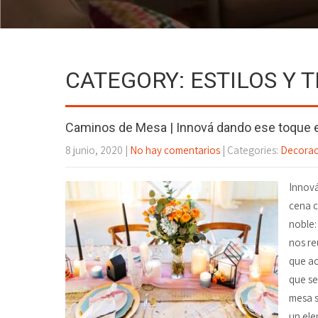
CATEGORY: ESTILOS Y 
Caminos de Mesa | Innová dando ese toque 
8 junio, 2020
|
No hay comentarios
| Categories:
Decorac
Innová
cena c
noble:
nos re
que ac
que se
mesa s
un ele