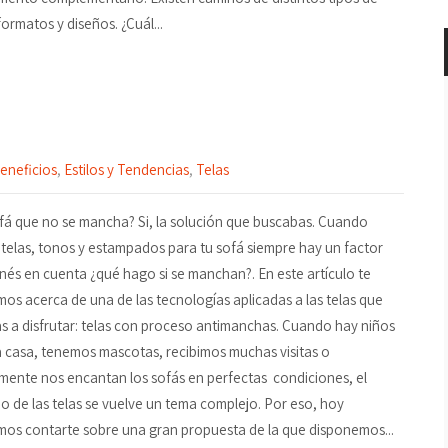
formatos y diseños. ¿Cuál...
eneficios
,
Estilos y Tendencias
,
Telas
fá que no se mancha? Si, la solución que buscabas. Cuando
 telas, tonos y estampados para tu sofá siempre hay un factor
nés en cuenta ¿qué hago si se manchan?. En este artículo te
os acerca de una de las tecnologías aplicadas a las telas que
s a disfrutar: telas con proceso antimanchas. Cuando hay niños
 casa, tenemos mascotas, recibimos muchas visitas o
mente nos encantan los sofás en perfectas condiciones, el
o de las telas se vuelve un tema complejo. Por eso, hoy
os contarte sobre una gran propuesta de la que disponemos...