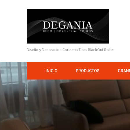
Diseño y Decoracion Corineria Telas BlackOut Roller
INICIO
PRODUCTOS
GRAND