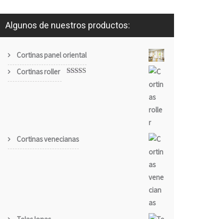
Algunos de nuestros productos:
Cortinas panel oriental
Cortinas roller
Valorado
con
4.00
de 5
Cortinas venecianas