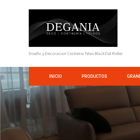
Diseño y Decoracion Corineria Telas BlackOut Roller
INICIO
PRODUCTOS
GRAND