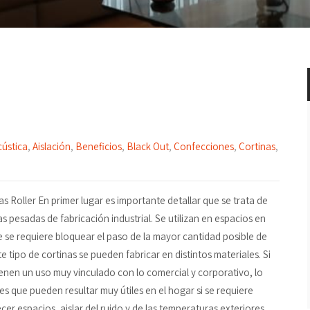
cústica
,
Aislación
,
Beneficios
,
Black Out
,
Confecciones
,
Cortinas
,
as Roller En primer lugar es importante detallar que se trata de
as pesadas de fabricación industrial. Se utilizan en espacios en
e se requiere bloquear el paso de la mayor cantidad posible de
ste tipo de cortinas se pueden fabricar en distintos materiales. Si
ienen un uso muy vinculado con lo comercial y corporativo, lo
 es que pueden resultar muy útiles en el hogar si se requiere
cer espacios, aislar del ruido y de las temperaturas exteriores.