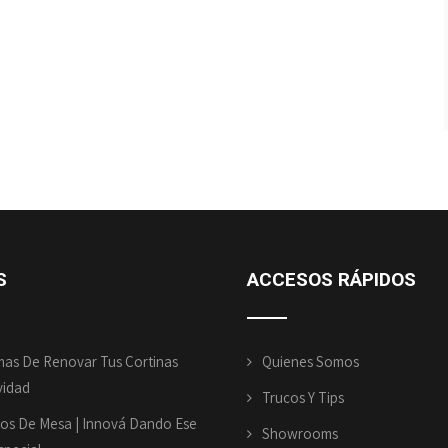
S
ACCESOS
RÁPIDOS
mas De Renovar Tus Cortinas
Quienes Somos
vidad
Trucos Y Tips
os De Mesa | Innová Dando Ese
Showrooms