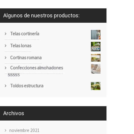
Algunos de nuestros productos:
Telas cortinería
Telas lonas
Cortinas romana
Confecciones almohadones
Valorado
Toldos estructura
con
5.00
de
5
Archivos
noviembre 2021