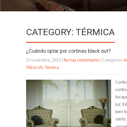
CATEGORY: TÉRMICA
¿Cuándo optar por cortinas black out?
15 noviembre, 2019
|
No hay comentarios
| Categories:
A
Filtros UV
,
Térmica
Cortin
cortin
los qu
luz. E
bien t
cierto
oscure