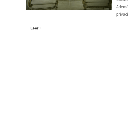
Además
privac
Leer +