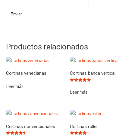
Productos relacionados
Cortinas venecianas
Cortinas banda vertical
Leer más
Valorado
con
Leer más
5.00
de 5
Cortinas convencionales
Cortinas roller